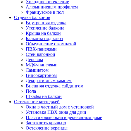
Холодное остекление
Алюминиевым профилем
Французское в пол
Отделка балконов
Внутренняя отделка
Утепление балкона
Крыша на балкон
Балконы под ключ
Объединение с комнатой
ПВХ-панелями
Стен вагонкой
Деревом
МДФ-панелями
Ламинатом
Гипсокартоном
Декоративным камнем
Внешняя отделка сайдингом
Пола
Шкафы на балкон
Остекление коттеджей
Окна в частный дом с установкой
Установка ПВХ окна для дачи
Пластиковые окна в деревянном доме
Застеклить крыльцо
Остекление веранды