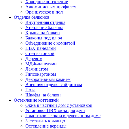
Холодное остекление
Алюминиевым профилем
Французское в пол
Отделка балконов
Внутренняя отделка
Утепление балкона
Крыша на балкон
Балконы под ключ
Объединение с комнатой
ПВХ-панелями
Стен вагонкой
Деревом
МДФ-панелями
Ламинатом
Гипсокартоном
Декоративным камнем
Внешняя отделка сайдингом
Пола
Шкафы на балкон
Остекление коттеджей
Окна в частный дом с установкой
Установка ПВХ окна для дачи
Пластиковые окна в деревянном доме
Застеклить крыльцо
Остекление веранды